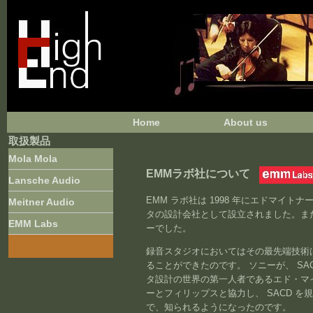
Home
About us
取扱製品
Mola Mola
EMM
ラボ社
について
Lansche Audio
EMM ラボ社は 1998 年にエドマ
Meitner Audio
タの設計会社として設立されました。また
EMM Labs
ーでした。
録音スタジオにおいてはその最先端技術
ることができたのです。 ソニーが、 S
タ設計の世界の第一人者であるエド・マイ
ーとフィリップスと協力し、 SACD 
で、知られるようになったのです。